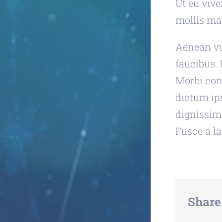
Ut eu vive
mollis ma
Aenean vul
faucibus. 
Morbi cong
dictum ip
dignissim
Fusce a la
Share