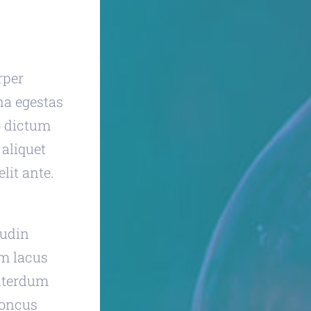
rper
na egestas
to dictum
 aliquet
lit ante.
tudin
im lacus
interdum
rhoncus