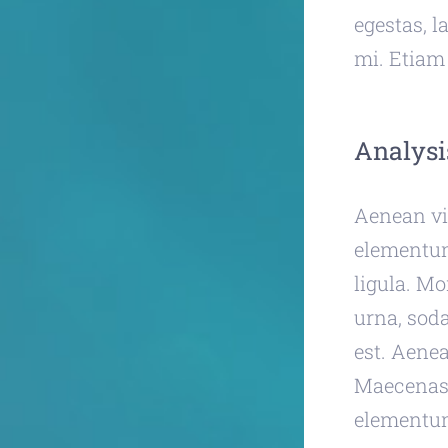
egestas, l
mi. Etiam 
Analysi
Aenean vi
elementum,
ligula. Mo
urna, soda
est. Aenea
Maecenas 
elementu