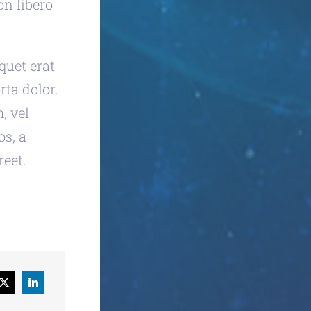
on libero
quet erat
rta dolor.
, vel
os, a
eet.