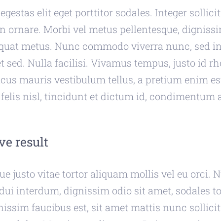
egestas elit eget porttitor sodales. Integer sollici
in ornare. Morbi vel metus pellentesque, digniss
equat metus. Nunc commodo viverra nunc, sed 
et sed. Nulla facilisi. Vivamus tempus, justo id 
acus mauris vestibulum tellus, a pretium enim es
felis nisl, tincidunt et dictum id, condimentum a
ve result
e justo vitae tortor aliquam mollis vel eu orci. 
dui interdum, dignissim odio sit amet, sodales to
issim faucibus est, sit amet mattis nunc sollicit