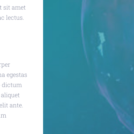
t sit amet
c lectus.
rper
na egestas
to dictum
 aliquet
lit ante.
nim