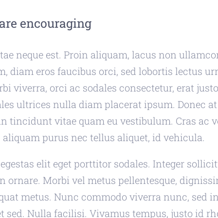
 are encouraging
tae neque est. Proin aliquam, lacus non ullamco
 diam eros faucibus orci, sed lobortis lectus ur
rbi viverra, orci ac sodales consectetur, erat jus
les ultrices nulla diam placerat ipsum. Donec at
n tincidunt vitae quam eu vestibulum. Cras ac ve
aliquam purus nec tellus aliquet, id vehicula.
egestas elit eget porttitor sodales. Integer sollici
in ornare. Morbi vel metus pellentesque, digniss
equat metus. Nunc commodo viverra nunc, sed 
et sed. Nulla facilisi. Vivamus tempus, justo id 