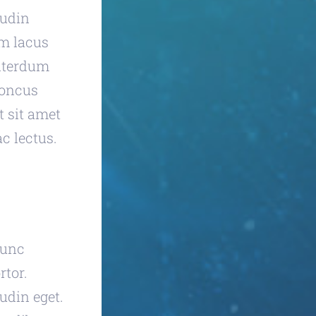
tudin
im lacus
interdum
rhoncus
t sit amet
c lectus.
Nunc
rtor.
udin eget.