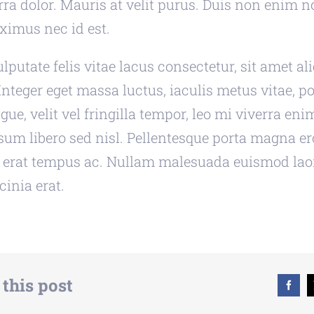
rra dolor. Mauris at velit purus. Duis non enim n
ximus nec id est.
putate felis vitae lacus consectetur, sit amet ali
Integer eget massa luctus, iaculis metus vitae, po
ue, velit vel fringilla tempor, leo mi viverra enim
sum libero sed nisl. Pellentesque porta magna er
 erat tempus ac. Nullam malesuada euismod laor
cinia erat.
 this post