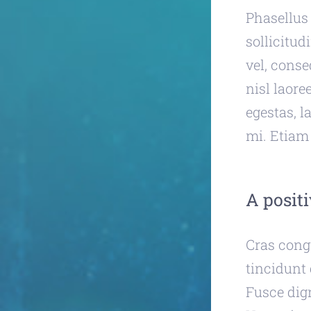
Phasellus 
sollicitud
vel, cons
nisl laore
egestas, l
mi. Etiam 
A positi
Cras congu
tincidunt 
Fusce dign