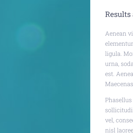
Results
Aenean vi
elementum,
ligula. Mo
urna, soda
est. Aenea
Maecenas 
Phasellus 
sollicitud
vel, cons
nisl laore